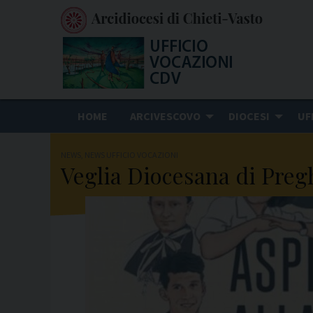
S
k
i
p
t
o
HOME
ARCIVESCOVO
DIOCESI
UF
c
o
NEWS
,
NEWS UFFICIO VOCAZIONI
n
Veglia Diocesana di Pregh
t
e
n
t