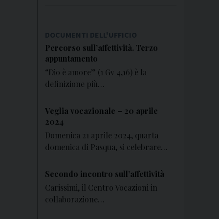
31
1
2
3
4
5
6
DOCUMENTI DELL'UFFICIO
Percorso sull’affettività. Terzo
appuntamento
“Dio è amore” (1 Gv 4,16) è la
definizione più…
Veglia vocazionale – 20 aprile
2024
Domenica 21 aprile 2024, quarta
domenica di Pasqua, si celebrare…
Secondo incontro sull’affettività
Carissimi, il Centro Vocazioni in
collaborazione…