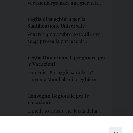
Vocazioniorganizza una giornata…
Veglia di preghiera per la
Santificazione Universale
Venerdì 4 novembre 2022 alle ore
20,45 presso la parrocchia…
Veglia Diocesana di preghiera per
le Vocazioni
Domenica 8 maggio sarà la 59ª
Giornata Mondiale di preghiera…
Convegno Regionale per le
Vocazioni
Lunedì 30 agosto nei locali della
Chiesa di San Marco…