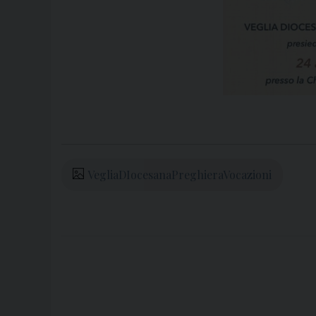
VegliaDIocesanaPreghieraVocazioni