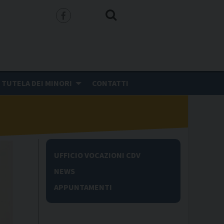
f
a
c
e
TUTELA DEI MINORI
CONTATTI
b
o
o
k
UFFICIO VOCAZIONI CDV
NEWS
APPUNTAMENTI