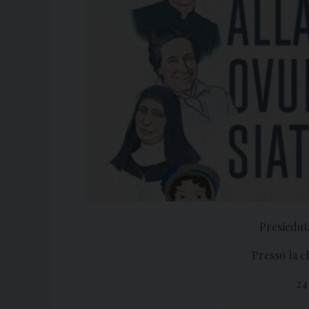
Presiedut
Presso la c
24