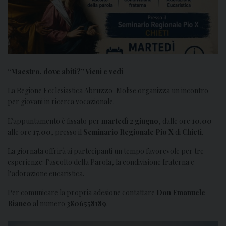
“Maestro, dove abiti?” Vieni e vedi
La Regione Ecclesiastica Abruzzo-Molise organizza un incontro
per giovani in ricerca vocazionale.
L’appuntamento è fissato per
martedì 2 giugno
, dalle ore
10.00
alle ore
17.00
, presso il
Seminario Regionale Pio X
di
Chieti
.
La giornata offrirà ai partecipanti un tempo favorevole per tre
esperienze: l’ascolto della Parola, la condivisione fraterna e
l’adorazione eucaristica.
Per comunicare la propria adesione contattare
Don Emanuele
Bianco
al numero
3806558189
.