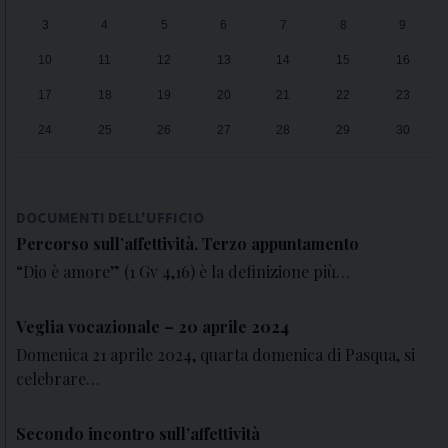
3
4
5
6
7
8
9
10
11
12
13
14
15
16
17
18
19
20
21
22
23
24
25
26
27
28
29
30
31
1
2
3
4
5
6
DOCUMENTI DELL'UFFICIO
Percorso sull’affettività. Terzo appuntamento
“Dio è amore” (1 Gv 4,16) è la definizione più…
Veglia vocazionale – 20 aprile 2024
Domenica 21 aprile 2024, quarta domenica di Pasqua, si
celebrare…
Secondo incontro sull’affettività