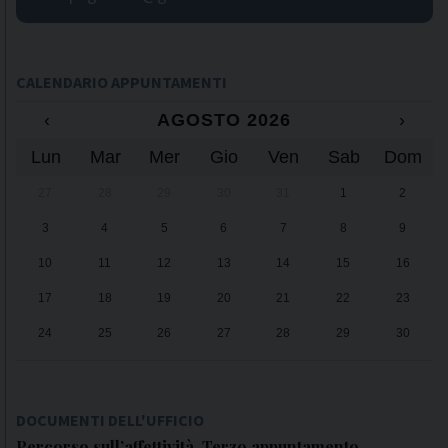
CALENDARIO APPUNTAMENTI
‹
AGOSTO 2026
›
Lun
Mar
Mer
Gio
Ven
Sab
Dom
27
28
29
30
31
1
2
3
4
5
6
7
8
9
10
11
12
13
14
15
16
17
18
19
20
21
22
23
24
25
26
27
28
29
30
31
1
2
3
4
5
6
DOCUMENTI DELL'UFFICIO
Percorso sull’affettività. Terzo appuntamento