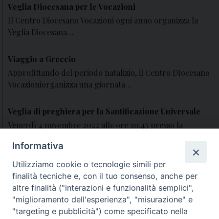
Veglia Diocesana per le Vocazioni
Il Centro Diocesano Vocazioni ogni anno organizza la
Veglia Diocesana…
Viaggio a Greccio
Approfittando del periodo natalizio, il Centro DIocesano
Vocazioniorganizza una giornata…
Veglia di preghiera per la Santificazione Universale
Venerdì 4 novembre 2022 alle ore 20,45 presso la
parrocchia…
Informativa
Veglia Diocesana di preghiera per le Vocazioni
Utilizziamo cookie o tecnologie simili per
finalità tecniche e, con il tuo consenso, anche per
Domenica 8 maggio sarà la 59ª Giornata Mondiale di
altre finalità ("interazioni e funzionalità semplici",
preghiera…
"miglioramento dell'esperienza", "misurazione" e
"targeting e pubblicità") come specificato nella
Convegno Regionale per le Vocazioni